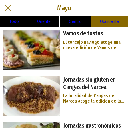
Mayo
Todo
Oriente
Centro
Occidente
Vamos de tostas
El concejo naviego acoge una
nueva edición de Vamos de
tostas, a finales de mayo. En
este evento gastronómico
participan diferentes
restaurantes de la localidad,
ofreciendo suculentas y
Jornadas sin gluten en
atractivas propuestas de
minicocina en formato de tost
Cangas del Narcea
...
La localidad de Cangas del
Narcea acoge la edición de las
Jornadas sin gluten en el mes
de mayo. Dentro del programa,
están previstas conferencias
de especialistas en
Jornadas gastronómicas