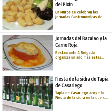
alimentación, showcookings,
del Pixín
actividades para niños y la
mejor g ...
En Muros se celebran las
Jornadas Gastronómicas del
Pixín. Además, el Paseo de San
Esteban de Pravia acoge el
Mercado de Semana Santa. En
él, encontraremos artesanía,
Jornadas del Bacalao y la
moda, complementos y
Carne Roja
alimentación. ...
Restaurante A Reigada
organiza un año más estas
jornadas en las que podrás
disfrutar de estas
especialidades. Restaurante A
Reigada, desde 1957 en el
Fiesta de la sidra de Tapia
occidente Asturiano, mas
de Casariego
concretamente en Grandas de
Salime. Lugar idóneo donde ...
Tapia de Casariego acoge la
Fiesta de la sidra en la que se
podrá disfrutar de la bebida
típica asturiana, elaborada por
varios llagares de la región.