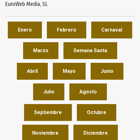
EuroWeb Media, SL
Enero
Febrero
Carnaval
Marzo
Semana Santa
Abril
Mayo
Junio
Julio
Agosto
Septiembre
Octubre
Noviembre
Diciembre