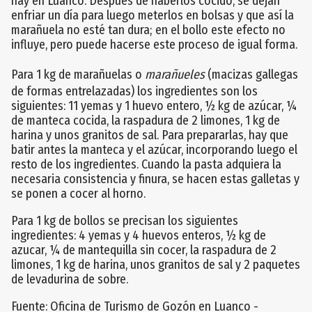
hay en Luanco. Después de haberlos cocido, se dejan
enfriar un día para luego meterlos en bolsas y que así la
marañuela no esté tan dura; en el bollo este efecto no
influye, pero puede hacerse este proceso de igual forma.
Para 1 kg de marañuelas o
marañueles
(macizas gallegas
de formas entrelazadas) los ingredientes son los
siguientes: 11 yemas y 1 huevo entero, ½ kg de azúcar, ¼
de manteca cocida, la raspadura de 2 limones, 1 kg de
harina y unos granitos de sal. Para prepararlas, hay que
batir antes la manteca y el azúcar, incorporando luego el
resto de los ingredientes. Cuando la pasta adquiera la
necesaria consistencia y finura, se hacen estas galletas y
se ponen a cocer al horno.
Para 1 kg de bollos se precisan los siguientes
ingredientes: 4 yemas y 4 huevos enteros, ½ kg de
azucar, ¼ de mantequilla sin cocer, la raspadura de 2
limones, 1 kg de harina, unos granitos de sal y 2 paquetes
de levadurina de sobre.
Fuente: Oficina de Turismo de Gozón en Luanco -