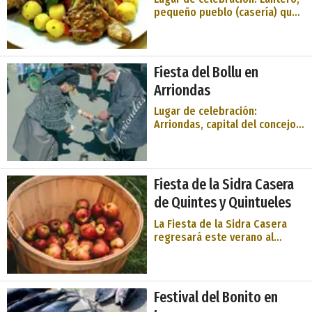
pequeño pueblo (casería) que
está a 1,7 km de El Entrego y a
4,3 km de Sotrondio, las dos
localidades (la segunda de
ellas es la capital municipal)
Fiesta del Bollu en
más importantes y pobladas
Arriondas
del concejo o muni ...
Lugar de celebración:
Arriondas, capital del concejo
o municipio asturiano de
Parres. Entidad organizadora:
Sociedad La Peruyal. Actos:
pasacalles, ofrenda floral a los
Fiesta de la Sidra Casera
fundadores de la fiesta,
de Quintes y Quintueles
pregón, misa solemne, desfile
de carrozas, re ...
La Fiesta de la Sidra Casera
regresará este verano al
calendario festivo de Quintes y
Quintueles para demostrar
que pocos son los que saben
elaborar mejor que ellos la
Festival del Bonito en
bebida autóctona por