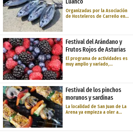
Luanco
excelencia. ...
Organizadas por la Asociación
de Hosteleros de Carreño en
colaboración con el
Ayuntamiento de dicho concejo
o municipio asturiano, en estas
ya tradicionales y exitosas
Festival del Arándano y
Jornadas Gastronómicas del
Frutos Rojos de Asturias
Bonito participan
establecimientos ...
El programa de actividades es
muy amplio y variado,
desarrollándose en diferentes
ubicaciones de la localidad. El
festival incluirá la venta y
exposición de arándanos y
Festival de los pinchos
frutos rojos, de productos
morunos y sardinas
elaborados con ellos y una
gran pr ...
La localidad de San Juan de La
Arena ya empieza a oler a
pincho moruno y a sardinas
porque la Asociación Cultural
Arenesca de Festejos