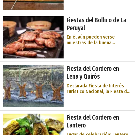
Disponemos de archivos
documentados y gráficos que
atestiguan esta gran
Fiestas del Bollu o de La
vinculación de Gijón con el
bonito ...
Peruyal
En él aún pueden verse
muestras de la buena
arquitectura tradicional de la
zona. La Historia de la fiesta
se remonta al año 1949,
cuando los cinco fundadores
Fiesta del Cordero en
de La Fiesta y la Sociedad,
Lena y Quirós
pusieron en marcha una idea
que, años despu& ...
Declarada Fiesta de Interés
Turístico Nacional, la Fiesta del
Corderu se celebra el primer
domingo de julio en el prau
Llagüezos. Está situado en la
sierra del Aramo, entre los
Fiesta del Cordero en
concejos asturianos de Lena y
Lantero
Quirós, a una alti ...
Lugar de celebración: Lantero,