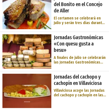
del Navia. Costa de Asturias.
del Bonito en el Concejo
Olas y playas ´surferas` como
de Aller
Anguileiro, una capital que es
una de las villas marineras más
El certamen se celebrará en
intere ...
julio y serán tres días durante
los cuales los
establecimientos hosteleros
Jornadas Gastronómicas
ofrecerán un menú, cuyo
principal ingrediente será el
«Con quesu gusta a
bonito. Tanto el menú como las
besu»
tapas de las jornadas estar ...
A finales de julio se celebrarán
las Jornadas Gastronómicas
que tendrán como plato
estrella el queso. El verdadero
Jornadas del cachopo y
protagonista del evento. Son
diversos los restaurantes que
cachopín en Villaviciosa
durante todo el fin de semana
ofertarán menús y pin ...
Villaviciosa acoge las Jornadas
del cachopo y cachopín en las
que participan varios
restaurantes de la zona
ofreciendo diferentes