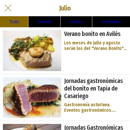
Julio
Todo
Oriente
Centro
Occidente
Verano bonito en Avilés
Los meses de julio y agosto
serán los del "Verano Bonito",
con el pescado más icónico de
los que se subastan en verano
en la Rula de Avilés, el bonito
del norte, como ...
Jornadas gastronómicas
del bonito en Tapia de
Casariego
Gastronomía asturiana.
Eventos gastronómicos.
Eventos gastronómicos.
Occidente de Asturias.
Jornadas Gastronómicas
Comarca del Parque histórico