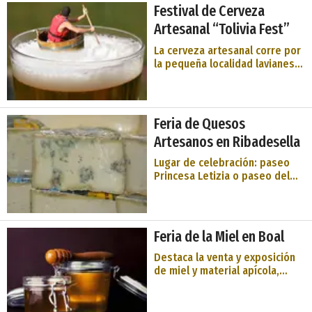
organizará una nueva edición
Festival de Cerveza
del festival con el que
Artesanal “Tolivia Fest”
homenajean estos dos
productos de la tierra, un ...
La cerveza artesanal corre por
la pequeña localidad lavianesa
de Tolivia. Los cerca de
ochenta vecinos que viven en
ella se vuelcan con el Tolivia
Fest, que cada año celebra su
Feria de Quesos
edición. Una cita de pueblo,
Artesanos en Ribadesella
entre hórreos y antojana ...
Lugar de celebración: paseo
Princesa Letizia o paseo del
Muelle, en la villa de
Ribadesella, capital del
concejo o municipio del mismo
nombre que dista 84 km de la
Feria de la Miel en Boal
ciudad de Oviedo, capital de
Asturias. En esta esta feria,
Destaca la venta y exposición
organizada conjuntame ...
de miel y material apícola,
muestras etnográficas,
exposición de nuevas
tecnologías, charlas temáticas