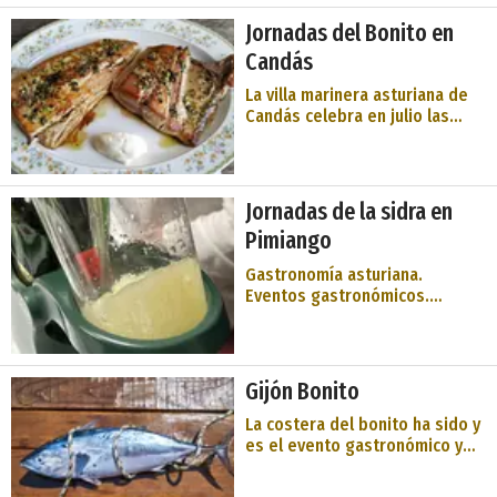
variedades de cachopos y
Jornadas del Bonito en
cachopines. Establecimientos
Candás
habituales: El Desembarco
Casa de ComidasPlaza del
La villa marinera asturiana de
Ayuntamien ...
Candás celebra en julio las
Jornadas del Bonito. Varios
restaurantes de la Villa
ofrecerán durante el fin de
semana platos elaborados con
Jornadas de la sidra en
bonito, se podrá elegir dos
Pimiango
platos eleborados con Bonito
del Norte ...
Gastronomía asturiana.
Eventos gastronómicos.
Eventos gastronómicos.
Oriente de Asturias. Comarca
del Oriente de Asturias. Costa
de Asturias. Solares
Gijón Bonito
medievales, Camino de
Santiago, un monasterio que
La costera del bonito ha sido y
mira al mar, historias de amor
es el evento gastronómico y
indianas y una cuev ...
pesquero más relevante de
esta ciudad históricamente.