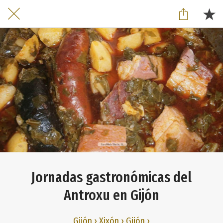
Jornadas gastronómicas del
Antroxu en Gijón
Gijón › Xixón › Gijón ›