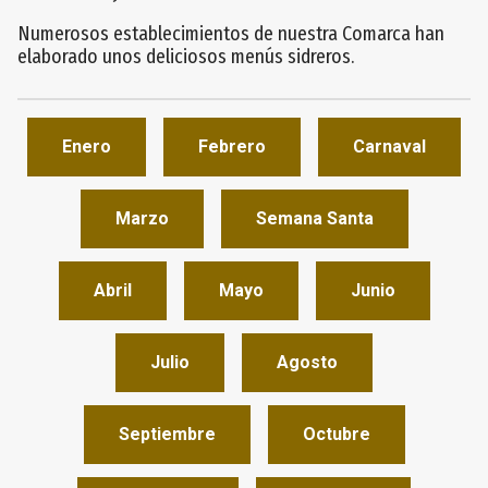
Numerosos establecimientos de nuestra Comarca han
elaborado unos deliciosos menús sidreros.
Enero
Febrero
Carnaval
Marzo
Semana Santa
Abril
Mayo
Junio
Julio
Agosto
Septiembre
Octubre